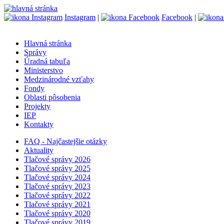
Instagram
|
Facebook
|
Hlavná stránka
Správy
Úradná tabuľa
Ministerstvo
Medzinárodné vzťahy
Fondy
Oblasti pôsobenia
Projekty
IEP
Kontakty
FAQ - Najčastejšie otázky
Aktuality
Tlačové správy 2026
Tlačové správy 2025
Tlačové správy 2024
Tlačové správy 2023
Tlačové správy 2022
Tlačové správy 2021
Tlačové správy 2020
Tlačové správy 2019