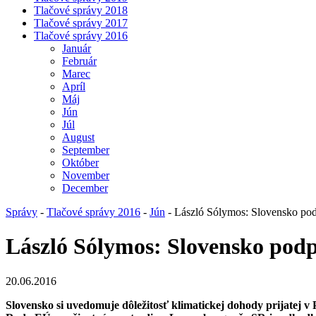
Tlačové správy 2018
Tlačové správy 2017
Tlačové správy 2016
Január
Február
Marec
Apríl
Máj
Jún
Júl
August
September
Október
November
December
Správy
-
Tlačové správy 2016
-
Jún
- László Sólymos: Slovensko podp
László Sólymos: Slovensko podp
20.06.2016
Slovensko si uvedomuje dôležitosť klimatickej dohody prijatej v 