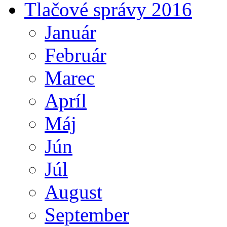
Tlačové správy 2016
Január
Február
Marec
Apríl
Máj
Jún
Júl
August
September