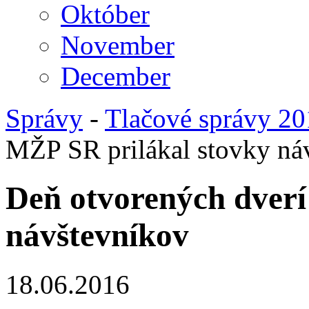
Október
November
December
Správy
-
Tlačové správy 2
MŽP SR prilákal stovky ná
Deň otvorených dverí
návštevníkov
18.06.2016