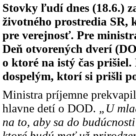
Stovky ľudí dnes (18.6.) z
životného prostredia SR, k
pre verejnosť. Pre minist
Deň otvorených dverí (DOD
o ktoré na istý čas prišiel
dospelým, ktorí si prišli p
Ministra príjemne prekvapi
hlavne detí o DOD.
„U mlad
na to, aby sa do budúcnost
ktoré budú mať už prirodzen