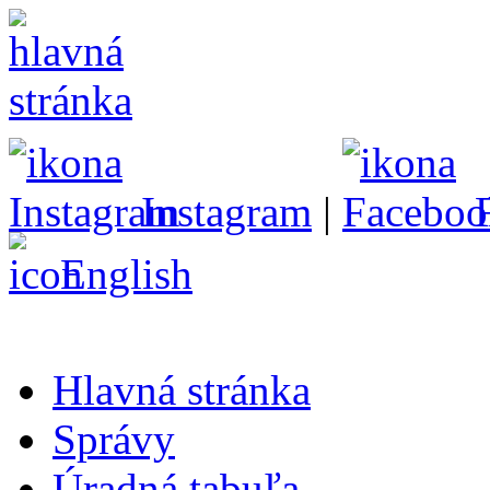
Instagram
|
English
Hlavná stránka
Správy
Úradná tabuľa