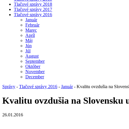
Tlačové správy 2018
Tlačové správy 2017
Tlačové správy 2016
Január
Február
Marec
Apríl
Máj
Jún
Júl
August
September
Október
November
December
Správy
-
Tlačové správy 2016
-
Január
- Kvalitu ovzdušia na Sloven
Kvalitu ovzdušia na Slovensku
26.01.2016