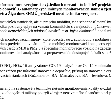
informovanosť verejnosti o výsledkoch meraní – to bol cieľ proje
obnoviť 35 automatických imisných monitorovacích staníc a zje
 Petra Žigu dnes SHMÚ predstavil novú techniku verejnosti.
matických staniciach, ale aj pre jeho mobilitu, teda schopnosť merať 
edku pozitívny vplyv na včasnú komunikáciu s verejnosťou.
„Chceme na
ípade nepredvídaných udalostí, havárií, resp. iných okolností,“
dodal min
monitorovacích súprav, ktoré pozostávajú z automobilu a mobilnej mon
s predviedli novinárom. Ide o mobilný monitorovací kontajner s v
ých častíc PM10 a PM2,5 a špeciálne monitorovacie vozidlo na zabezpe
nitorovacími analyzátormi a prepravovať do dostupných lokalít s možn
 NO-NO
-NOx, 16 analyzátorov CO, 19 analyzátorov O
, 14 kontinuál
2
3
r zrážok pre následné stanovenie depozície, prístroj na stanovenie or
rovacích staniciach (Ružomberok, BA –Mamateyova, BA – Jeséniova, M
meraný na systémové a technické riešenie monitorovania kvality ovzduš
ur, z toho vyše tri milióny pokryli zdroje z nenávratného finančného pr
HMÚ.