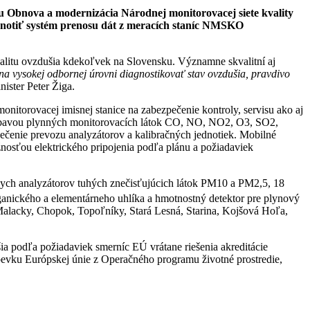
ktu Obnova a modernizácia Národnej monitorovacej siete kvality
dnotiť systém prenosu dát z meracích staníc NMSKO
kvalitu ovzdušia kdekoľvek na Slovensku. Významne skvalitní aj
 vysokej odbornej úrovni diagnostikovať stav ovzdušia, pravdivo
ister Peter Žiga.
itorovacej imisnej stanice na zabezpečenie kontroly, servisu ako aj
ýbavou plynných monitorovacích látok CO, NO, NO2, O3, SO2,
čenie prevozu analyzátorov a kalibračných jednotiek. Mobilné
osťou elektrického pripojenia podľa plánu a požiadaviek
nych analyzátorov tuhých znečisťujúcich látok PM10 a PM2,5, 18
ganického a elementárneho uhlíka a hmotnostný detektor pre plynový
alacky, Chopok, Topoľníky, Stará Lesná, Starina, Kojšová Hoľa,
ia podľa požiadaviek smerníc EÚ vrátane riešenia akreditácie
íspevku Európskej únie z Operačného programu životné prostredie,