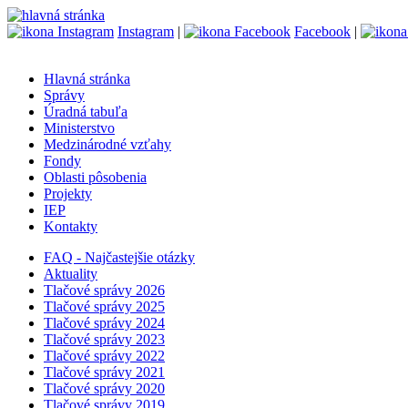
Instagram
|
Facebook
|
Hlavná stránka
Správy
Úradná tabuľa
Ministerstvo
Medzinárodné vzťahy
Fondy
Oblasti pôsobenia
Projekty
IEP
Kontakty
FAQ - Najčastejšie otázky
Aktuality
Tlačové správy 2026
Tlačové správy 2025
Tlačové správy 2024
Tlačové správy 2023
Tlačové správy 2022
Tlačové správy 2021
Tlačové správy 2020
Tlačové správy 2019