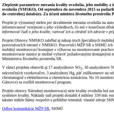
Zlepšenie parametrov merania kvality ovzdušia, jeho mobility a 
ovzdušia (NMSKO). Od septembra do novembra 2015 sa podarilo 
do centrálnej databázy. Za účasti ministra životného prostredia
Projekt je významný nielen pre skvalitnenie merania ovzdušia na auto
informovanosť verejnosti o jeho výsledkoch, čo má v konečnom dôsl
informovať ľudí o jeho kvalite, varovať ich a chrániť ich zdravie v pr
Projekt Obnovy NMSKO zahŕňal aj nákup troch špeciálnych mobilných 
porovnávacích meraní v NMSKO. Pracovníci MŽP SR a SHMÚ ich dne
mobilný monitorovací kontajner s výbavou na monitorovanie prachov
monitorovacie stanice je možné vybaviť požadovanými dostupnými mo
Ministerstva životného prostredia SR.
V rámci projektu obnovili aj 17 analyzátorov SO
, 30 analyzátorov
2
sekvenčných vzorkovačov, 3 analyzátory Hg, päť zrážkomerov na odbe
chromatograf s elektrónovou a chemickou ionizáciou. Na 10 monito
Gánovce) sa rozšíril monitorovací program.
Projekt obnovy Národnej monitorovacej siete kvality ovzdušia bol za
systémov kvality. Náklady naň projekt dosiahli 4 milióny 339 tisíc e
takmer milión štátny rozpočet a približne tristotisíc vlastné zdroje S
Odbor komunikácie MŽP SR
, SHMÚ