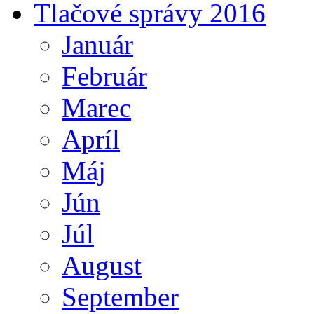
Tlačové správy 2016
Január
Február
Marec
Apríl
Máj
Jún
Júl
August
September