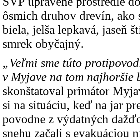
SVP upravené prostredie d
ôsmich druhov drevín, ako s
biela, jelša lepkavá, jaseň š
smrek obyčajný.
„Veľmi sme túto protipovod
v Myjave na tom najhoršie 
skonštatoval primátor Myja
si na situáciu, keď na jar p
povodne z výdatných dažďo
snehu začali s evakuáciou 