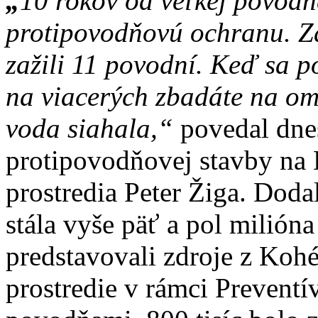
„
10 rokov od veľkej povod
protipovodňovú ochranu. Za
zažili 11 povodní. Keď sa p
na viacerých zbadáte na om
voda siahala,“
povedal dne
protipovodňovej stavby na 
prostredia Peter Žiga. Doda
stála vyše päť a pol milióna
predstavovali zdroje z Koh
prostredie v rámci Preventí