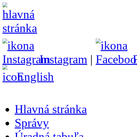
Instagram
|
English
Hlavná stránka
Správy
Úradná tabuľa