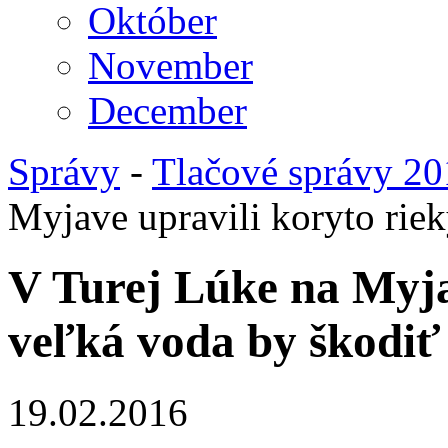
Október
November
December
Správy
-
Tlačové správy 2
Myjave upravili koryto rie
V Turej Lúke na Myjav
veľká voda by škodiť
19.02.2016