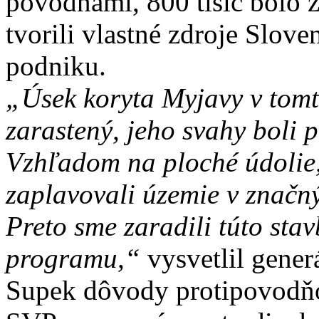
povodňami, 800 tisíc bolo z
tvorili vlastné zdroje Slo
podniku.
„Úsek koryta Myjavy v tom
zarastený, jeho svahy boli 
Vzhľadom na ploché údolie,
zaplavovali územie v značný
Preto sme zaradili túto sta
programu,“
vysvetlil gener
Supek dôvody protipovodňov