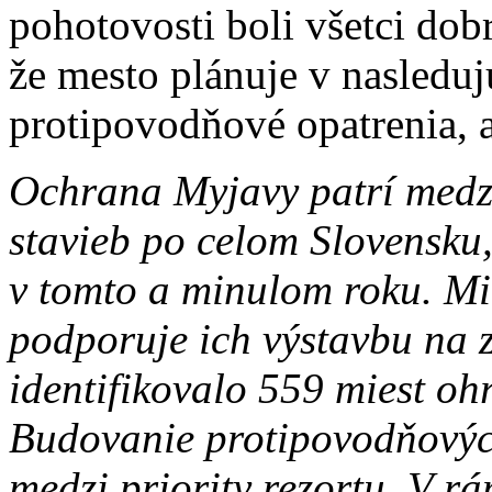
pohotovosti boli všetci dob
že mesto plánuje v nasledu
protipovodňové opatrenia, 
Ochrana Myjavy patrí medz
stavieb po celom Slovensku
v tomto a minulom roku. Min
podporuje ich výstavbu na 
identifikovalo 559 miest o
Budovanie protipovodňových
medzi priority rezortu. V 