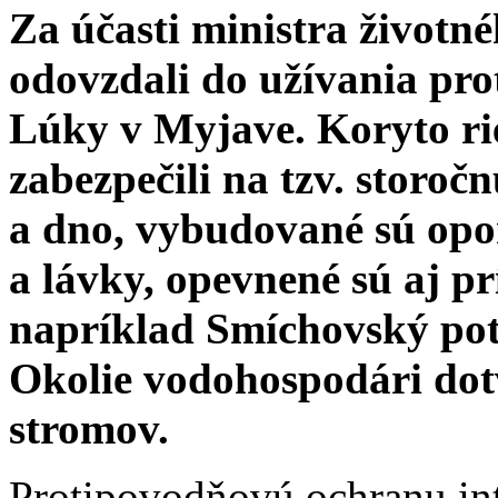
Za účasti ministra životn
odovzdali do užívania pr
Lúky v Myjave. Koryto r
zabezpečili na tzv. storo
a dno, vybudované sú opo
a lávky, opevnené sú aj p
napríklad Smíchovský pot
Okolie vodohospodári dotv
stromov.
Protipovodňovú ochranu intr