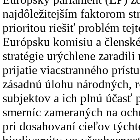
najdôležitejším faktorom str
prioritou riešiť problém tej
Európsku komisiu a členské 
stratégie urýchlene zaradili
prijatie viacstranného príst
zásadnú úlohu národných, r
subjektov a ich plnú účasť 
smerníc zameraných na ochr
pri dosahovaní cieľov týcht