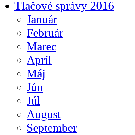
Tlačové správy 2016
Január
Február
Marec
Apríl
Máj
Jún
Júl
August
September