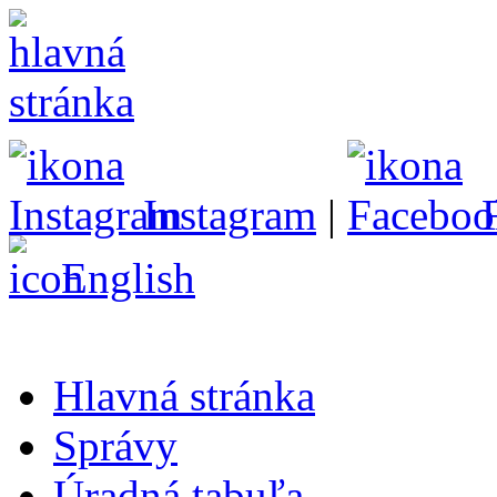
Instagram
|
English
Hlavná stránka
Správy
Úradná tabuľa