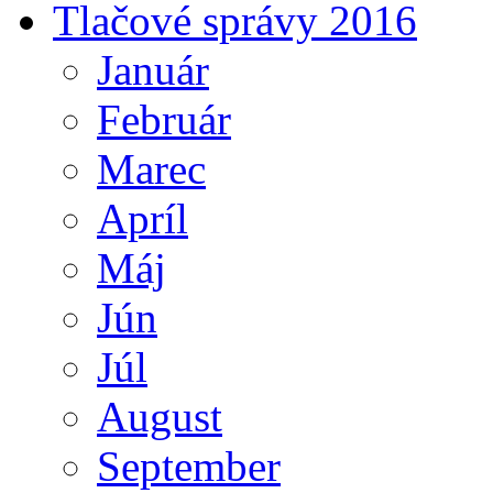
Tlačové správy 2016
Január
Február
Marec
Apríl
Máj
Jún
Júl
August
September