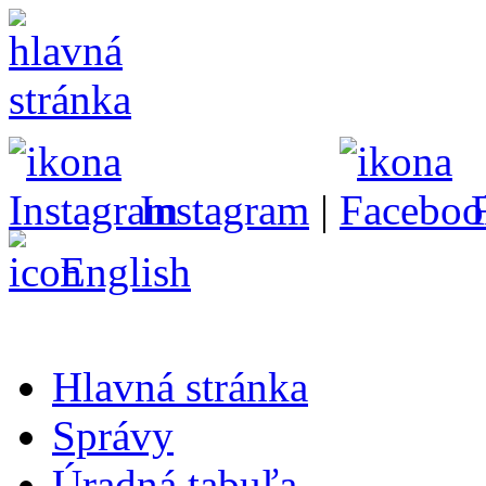
Instagram
|
English
Hlavná stránka
Správy
Úradná tabuľa