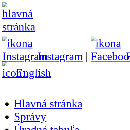
Instagram
|
English
Hlavná stránka
Správy
Úradná tabuľa