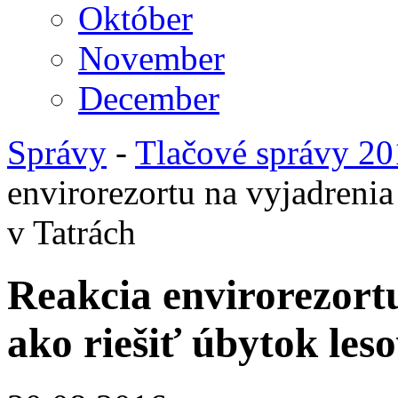
Október
November
December
Správy
-
Tlačové správy 2
envirorezortu na vyjadrenia
v Tatrách
Reakcia envirorezortu
ako riešiť úbytok les