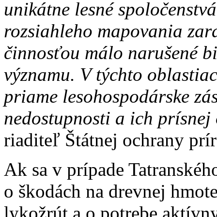
unikátne lesné spoločenstvá
rozsiahleho mapovania zar
činnosťou málo narušené b
významu. V týchto oblastia
priame lesohospodárske zás
nedostupnosti a ich prísnej
riaditeľ Štátnej ochrany pr
Ak sa v prípade Tatranskéh
o škodách na drevnej hmote,
lykožrút a o potrebe aktív