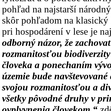
pohľad na najstarší národn
skôr pohľadom na klasický 
pri hospodárení v lese je 
odborný názor, že zachovať
rozmanitosťou biodiverzity
človeka a ponechaním vývo
územie bude navštevované 
svojou rozmanitosťou a di
všetky pôvodné druhy v pri
ovplyvnenia človekom,“
zdô