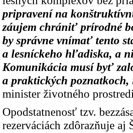
lesných komplexov bez pri
pripravení na konštruktívn
záujem chrániť prírodné b
by správne vnímať tento s
a lesníckeho hľadiska, a n
Komunikácia musí byť zal
a praktických poznatkoch,
minister životného prostred
Opodstatnenosť tzv. bezzás
rezerváciách zdôrazňuje aj 