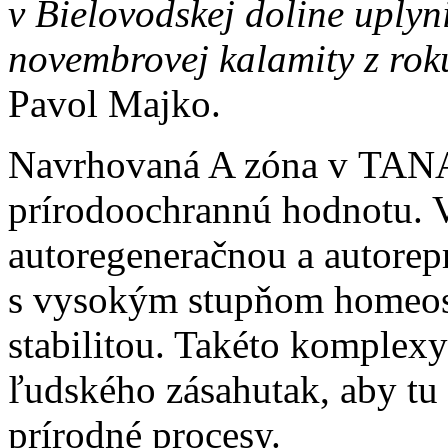
v Bielovodskej doline uplyn
novembrovej kalamity z rok
Pavol Majko.
Navrhovaná A zóna v TANA
prírodoochrannú hodnotu. V
autoregeneračnou a autore
s vysokým stupňom homeos
stabilitou. Takéto komplex
ľudského zásahutak, aby tu
prírodné procesy.