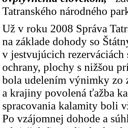
Tatranského národného par
Už v roku 2008 Správa Tat
na základe dohody so Štát
v jestvujúcich rezerváciác
ochrany, plochy s nižšou p
bola udelením výnimky zo 
a krajiny povolená ťažba k
spracovania kalamity boli 
Po vzájomnej dohode a súhl