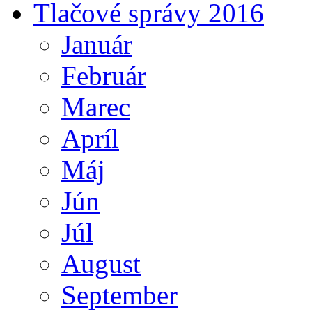
Tlačové správy 2016
Január
Február
Marec
Apríl
Máj
Jún
Júl
August
September