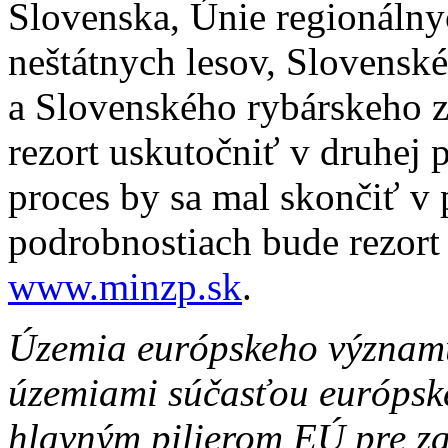
Slovenska, Únie regionálny
neštátnych lesov, Slovensk
a Slovenského rybárskeho z
rezort uskutočniť v druhej 
proces by sa mal skončiť v
podrobnostiach bude rezort
www.minzp.sk
.
Územia európskeho významu
územiami súčasťou európske
hlavným pilierom EÚ pre z