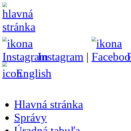
Instagram
|
English
Hlavná stránka
Správy
Úradná tabuľa