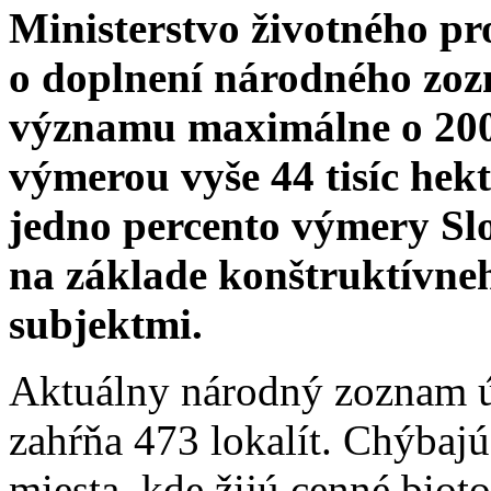
Ministerstvo životného pr
o doplnení národného zo
významu maximálne o 200 
výmerou vyše 44 tisíc hek
jedno percento výmery Sl
na základe konštruktívne
subjektmi.
Aktuálny národný zoznam 
zahŕňa 473 lokalít. Chýbajú 
miesta, kde žijú cenné bio