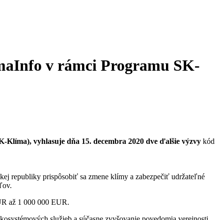
imaInfo v rámci Programu SK-
K-Klíma), vyhlasuje dňa 15. decembra 2020 dve ďalšie výzvy
kód
ej republiky prispôsobiť sa zmene klímy a zabezpečiť udržateľné
ľov.
EUR až 1 000 000 EUR.
h ekosystémových služieb a súčasne zvyšovanie povedomia verejnosti