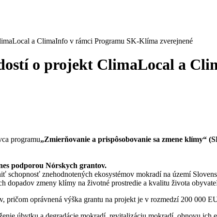
ClimaLocal a ClimaInfo v rámci Programu SK-Klíma zverejnené
dostí o projekt ClimaLocal a Cl
vca programu
„Zmierňovanie a prispôsobovanie sa zmene klímy“ (S
ne
s podporou Nórskych grantov.
niť schopnosť znehodnotených ekosystémov mokradí na území Slovensk
h dopadov zmeny klímy na životné prostredie a kvalitu života obyvate
v, pričom oprávnená výška grantu na projekt je v rozmedzí 200 000 
níženie úbytku a degradácie mokradí, revitalizáciu mokradí, obnovu ic