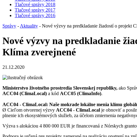
Tlačové správy 2018
Tlačové správy 2017
Tlačové správy 2016
Správy
-
Aktuality
- Nové výzvy na predkladanie žiadostí o projekt 
Nové výzvy na predkladanie žia
Klíma zverejnené
21.12.2020
Ministerstvo životného prostredia Slovenskej republiky
,
ako Sprá
ACC04 (ClimaLocal)
a kód
ACC05 (ClimaInfo)
.
ACC04 - ClimaLocal: Naše mokrade lokálne menia klímu globál
Ø Cieľom otvorenej výzvy
ACC04 - ClimaLocal
je obnoviť a posil
plnenie ich ekosystémových služieb, za účelom zmiernenia negatívnyc
Výzva s alokáciou 4 800 000 EUR je financovaná z Nórskych granto
Podpora je určená pre projekty zamerané na realizáciu opatrení na z