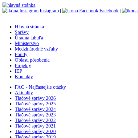
Instagram
|
Facebook
|
Hlavná stránka
Správy
Úradná tabuľa
Ministerstvo
Medzinárodné vzťahy
Fondy
Oblasti pôsobenia
Projekty
IEP
Kontakty
FAQ - Najčastejšie otázky
Aktuality
Tlačové správy 2026
Tlačové správy 2025
Tlačové správy 2024
Tlačové správy 2023
Tlačové správy 2022
Tlačové správy 2021
Tlačové správy 2020
Tlačové správy 2019