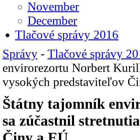
November
December
Tlačové správy 2016
Správy
-
Tlačové správy 2
envirorezortu Norbert Kurill
vysokých predstaviteľov Č
Štátny tajomník envi
sa zúčastnil stretnut
Činy a EÚ