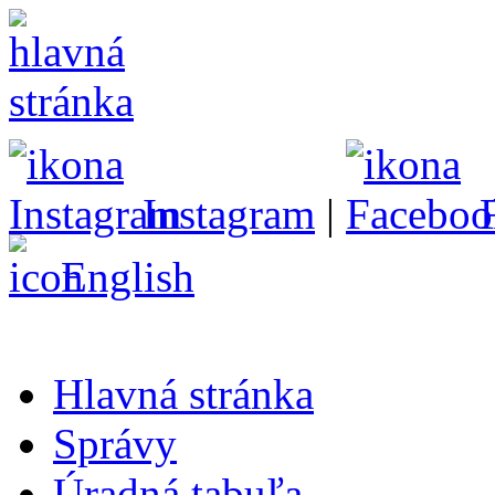
Instagram
|
English
Hlavná stránka
Správy
Úradná tabuľa