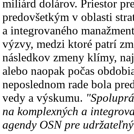
miliárd dolárov. Priestor pr
predovšetkým v oblasti str
a integrovaného manažment
výzvy, medzi ktoré patrí z
následkov zmeny klímy, na
alebo naopak počas obdobia
neposlednom rade bola pred
vedy a výskumu.
"Spoluprá
na komplexných a integrova
agendy OSN pre udržateľný