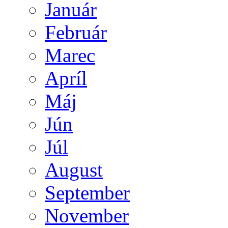
Január
Február
Marec
Apríl
Máj
Jún
Júl
August
September
November