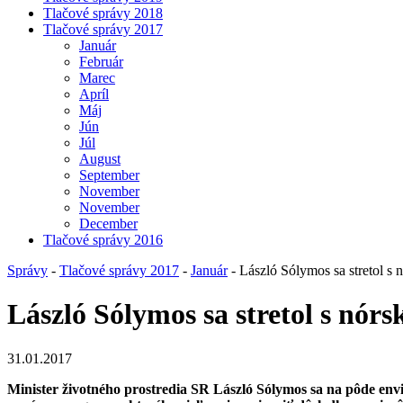
Tlačové správy 2018
Tlačové správy 2017
Január
Február
Marec
Apríl
Máj
Jún
Júl
August
September
November
November
December
Tlačové správy 2016
Správy
-
Tlačové správy 2017
-
Január
- László Sólymos sa stretol s
László Sólymos sa stretol s nó
31.01.2017
Minister životného prostredia SR László Sólymos sa na pôde envi