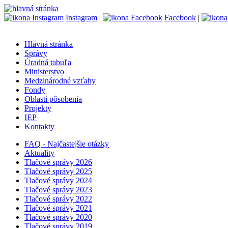
Instagram
|
Facebook
|
Hlavná stránka
Správy
Úradná tabuľa
Ministerstvo
Medzinárodné vzťahy
Fondy
Oblasti pôsobenia
Projekty
IEP
Kontakty
FAQ - Najčastejšie otázky
Aktuality
Tlačové správy 2026
Tlačové správy 2025
Tlačové správy 2024
Tlačové správy 2023
Tlačové správy 2022
Tlačové správy 2021
Tlačové správy 2020
Tlačové správy 2019