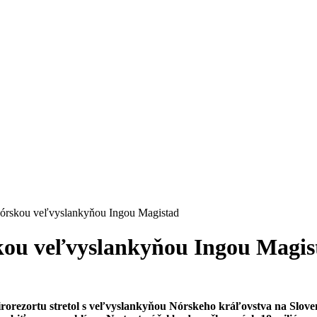
 nórskou veľvyslankyňou Ingou Magistad
rskou veľvyslankyňou Ingou Magis
rorezortu stretol s veľvyslankyňou Nórskeho kráľovstva na Sloven