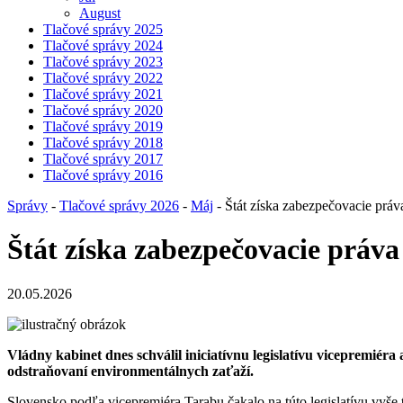
August
Tlačové správy 2025
Tlačové správy 2024
Tlačové správy 2023
Tlačové správy 2022
Tlačové správy 2021
Tlačové správy 2020
Tlačové správy 2019
Tlačové správy 2018
Tlačové správy 2017
Tlačové správy 2016
Správy
-
Tlačové správy 2026
-
Máj
- Štát získa zabezpečovacie práva
Štát získa zabezpečovacie práva 
20.05.2026
Vládny kabinet dnes schválil iniciatívnu legislatívu vicepremiér
odstraňovaní environmentálnych zaťaží.
Slovensko podľa vicepremiéra Tarabu čakalo na túto legislatívu vyše t