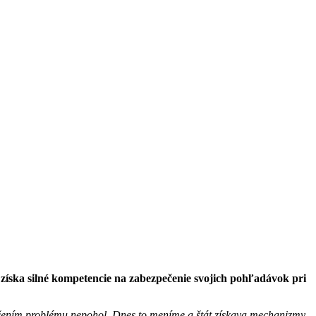
t získa silné kompetencie na zabezpečenie svojich pohľadávok pri
ešením problému nepohol. Dnes to meníme a štát získava mechanizmy,