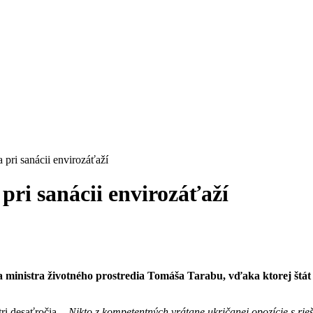
 pri sanácii envirozáťaží
pri sanácii envirozáťaží
a a ministra životného prostredia Tomáša Tarabu, vďaka ktorej štá
ri desaťročia.
„Nikto z kompetentných vrátane ukričanej opozície s ri