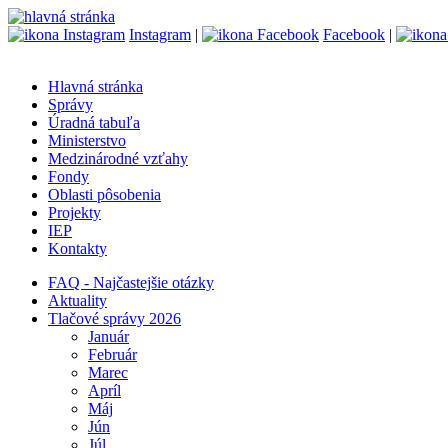
Instagram
|
Facebook
|
Hlavná stránka
Správy
Úradná tabuľa
Ministerstvo
Medzinárodné vzťahy
Fondy
Oblasti pôsobenia
Projekty
IEP
Kontakty
FAQ - Najčastejšie otázky
Aktuality
Tlačové správy 2026
Január
Február
Marec
Apríl
Máj
Jún
Júl