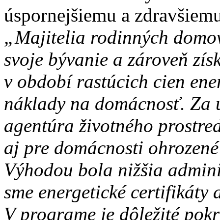
úspornejšiemu a zdravšiem
„Majitelia rodinných domov
svoje bývanie a zároveň zís
v období rastúcich cien ene
náklady na domácnosť. Za u
agentúra životného prostred
aj pre domácnosti ohrozené
Výhodou bola nižšia admini
sme energetické certifikáty
V programe je dôležité pokr