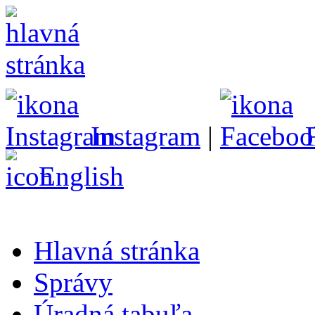
Instagram
|
English
Hlavná stránka
Správy
Úradná tabuľa