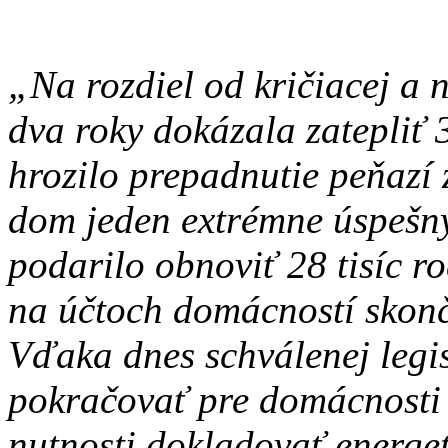
„Na rozdiel od kričiacej a 
dva roky dokázala zatepliť
hrozilo prepadnutie peňazí
dom jeden extrémne úspešný
podarilo obnoviť 28 tisíc 
na účtoch domácností skonči
Vďaka dnes schválenej legi
pokračovať pre domácnosti 
nutnosti dokladovať energeti