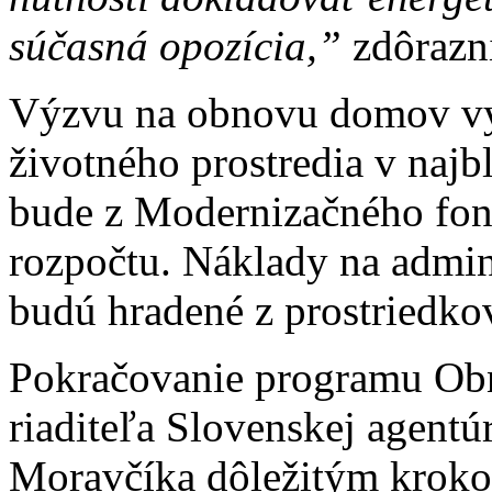
súčasná opozícia,”
zdôrazni
Výzvu na obnovu domov vyh
životného prostredia v najb
bude z Modernizačného fon
rozpočtu. Náklady na admin
budú hradené z prostriedk
Pokračovanie programu Ob
riaditeľa Slovenskej agentú
Moravčíka dôležitým krok