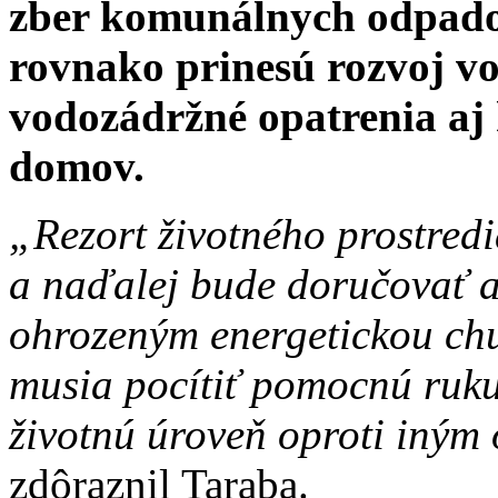
zber komunálnych odpadov 
rovnako prinesú rozvoj vo
vodozádržné opatrenia a
domov.
„Rezort životného prostred
a naďalej bude doručovať
ohrozeným energetickou ch
musia pocítiť pomocnú ruku 
životnú úroveň oproti iným
zdôraznil Taraba.