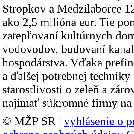
Stropkov a Medzilaborce 12
ako 2,5 milióna eur. Tie p
zatepľovaní kultúrnych dom
vodovodov, budovaní kanali
hospodárstva. Vďaka prefi
a ďalšej potrebnej technik
starostlivosti o zeleň a zár
najímať súkromné firmy na s
© MŽP SR |
vyhlásenie o p