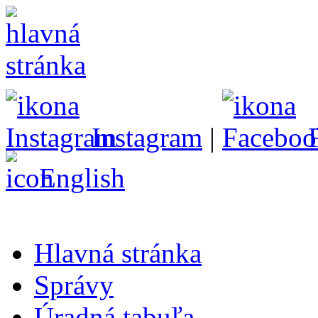
Instagram
|
English
Hlavná stránka
Správy
Úradná tabuľa