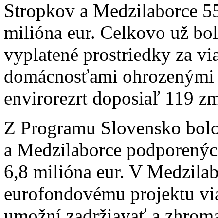
Stropkov a Medzilaborce 55
milióna eur. Celkovo už bo
vyplatené prostriedky za vi
domácnosťami ohrozenými e
envirorezrt doposiaľ 119 zm
Z Programu Slovensko bolo
a Medzilaborce podporenýc
6,8 milióna eur. V Medzila
eurofondovému projektu via
umožní zadržiavať a zhrom