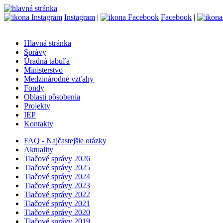
Instagram
|
Facebook
|
Hlavná stránka
Správy
Úradná tabuľa
Ministerstvo
Medzinárodné vzťahy
Fondy
Oblasti pôsobenia
Projekty
IEP
Kontakty
FAQ - Najčastejšie otázky
Aktuality
Tlačové správy 2026
Tlačové správy 2025
Tlačové správy 2024
Tlačové správy 2023
Tlačové správy 2022
Tlačové správy 2021
Tlačové správy 2020
Tlačové správy 2019