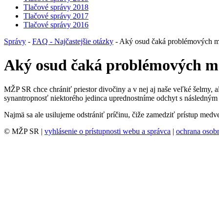
Tlačové správy 2018
Tlačové správy 2017
Tlačové správy 2016
Správy
-
FAQ - Najčastejšie otázky
- Aký osud čaká problémových 
Aký osud čaká problémových 
MŽP SR chce chrániť priestor divočiny a v nej aj naše veľké šelmy, al
synantropnosť niektorého jedinca uprednostníme odchyt s následný
Najmä sa ale usilujeme odstrániť príčinu, čiže zamedziť prístup med
© MŽP SR |
vyhlásenie o prístupnosti webu a správca
|
ochrana oso