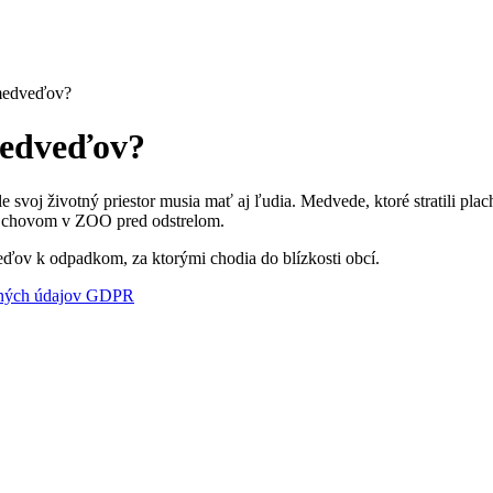
medveďov?
medveďov?
e svoj životný priestor musia mať aj ľudia. Medvede, ktoré stratili pl
m chovom v ZOO pred odstrelom.
veďov k odpadkom, za ktorými chodia do blízkosti obcí.
bných údajov GDPR