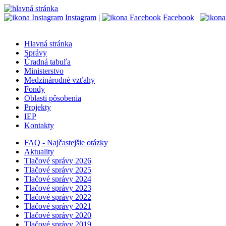
Instagram
|
Facebook
|
Hlavná stránka
Správy
Úradná tabuľa
Ministerstvo
Medzinárodné vzťahy
Fondy
Oblasti pôsobenia
Projekty
IEP
Kontakty
FAQ - Najčastejšie otázky
Aktuality
Tlačové správy 2026
Tlačové správy 2025
Tlačové správy 2024
Tlačové správy 2023
Tlačové správy 2022
Tlačové správy 2021
Tlačové správy 2020
Tlačové správy 2019