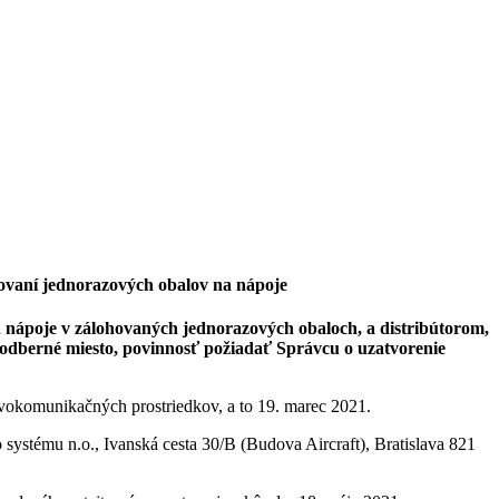
hovaní jednorazových obalov na nápoje
h nápoje v zálohovaných jednorazových obaloch, a distribútorom,
 odberné miesto, povinnosť požiadať Správcu o uzatvorenie
vokomunikačných prostriedkov, a to 19. marec 2021.
systému n.o., Ivanská cesta 30/B (Budova Aircraft), Bratislava 821