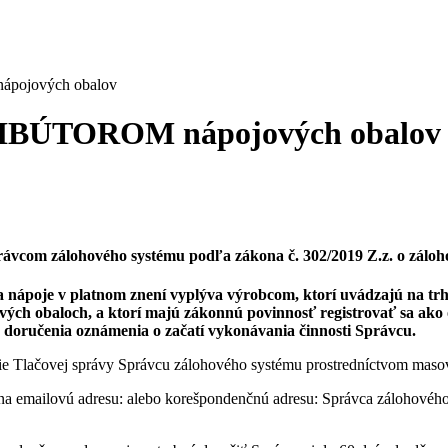
ojových obalov
BÚTOROM nápojových obalov
 Správcom zálohového systému podľa zákona č. 302/2019 Z.z. o zálo
a nápoje v platnom znení vyplýva výrobcom, ktorí uvádzajú na tr
vých obaloch, a ktorí majú zákonnú povinnosť registrovať sa ako
d doručenia oznámenia o začatí vykonávania činnosti Správcu.
ie Tlačovej správy Správcu zálohového systému prostredníctvom maso
na emailovú adresu:
alebo korešpondenčnú adresu: Správca zálohového 