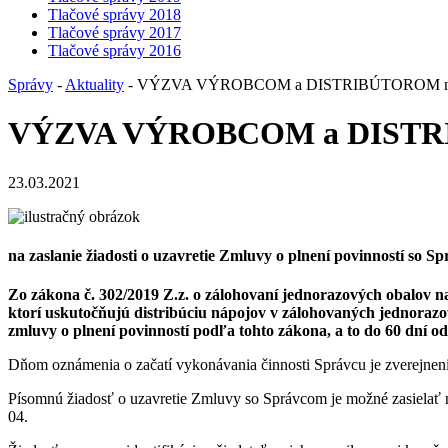
Tlačové správy 2018
Tlačové správy 2017
Tlačové správy 2016
Správy
-
Aktuality
- VÝZVA VÝROBCOM a DISTRIBÚTOROM náp
VÝZVA VÝROBCOM a DISTRI
23.03.2021
na zaslanie žiadosti o uzavretie Zmluvy o plnení povinností so
Zo zákona č. 302/2019 Z.z. o zálohovaní jednorazových obalov n
ktorí uskutočňujú distribúciu nápojov v zálohovaných jednorazo
zmluvy o plnení povinností podľa tohto zákona, a to do 60 dní o
Dňom oznámenia o začatí vykonávania činnosti Správcu je zverejnen
Písomnú žiadosť o uzavretie Zmluvy so Správcom je možné zasielať 
04.