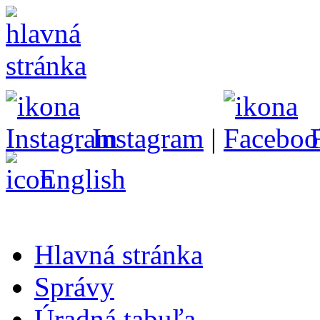
Instagram
|
English
Hlavná stránka
Správy
Úradná tabuľa