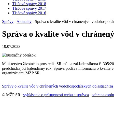
Tlačové správy 2018
Tlačové správy 2017
Tlačové správy 2016
Správy
-
Aktuality
- Správa o kvalite vôd v chránených vodohospodár
Správa o kvalite vôd v chránen
19.07.2023
Ministerstvo životného prostredia SR má na základe zákona č. 305/2
predchádzajúci kalendárny rok. Správa podáva informáciu o kvalite
organizáciami MŽP SR.
Správy o kvalite vôd v chránených vodohospodárskych oblastiach za
© MŽP SR |
vyhlásenie o prístupnosti webu a správca
|
ochrana oso