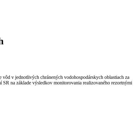
h
te vôd v jednotlivých chránených vodohospodárskych oblastiach za
í SR na základe výsledkov monitorovania realizovaného rezortnými