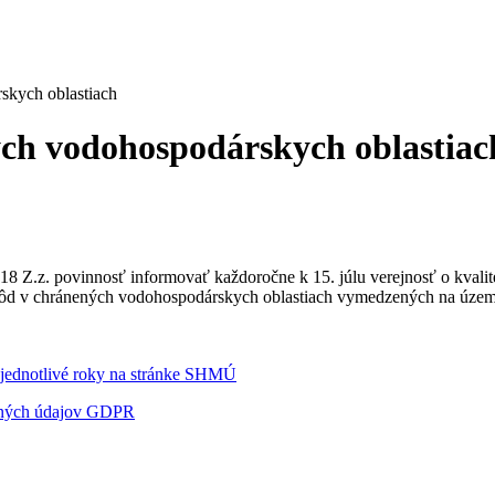
skych oblastiach
ých vodohospodárskych oblastiac
018 Z.z. povinnosť informovať každoročne k 15. júlu verejnosť o kvali
 vôd v chránených vodohospodárskych oblastiach vymedzených na územ
 jednotlivé roky na stránke SHMÚ
bných údajov GDPR