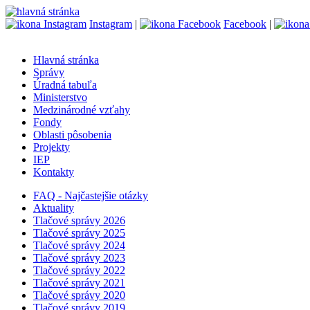
Instagram
|
Facebook
|
Hlavná stránka
Správy
Úradná tabuľa
Ministerstvo
Medzinárodné vzťahy
Fondy
Oblasti pôsobenia
Projekty
IEP
Kontakty
FAQ - Najčastejšie otázky
Aktuality
Tlačové správy 2026
Tlačové správy 2025
Tlačové správy 2024
Tlačové správy 2023
Tlačové správy 2022
Tlačové správy 2021
Tlačové správy 2020
Tlačové správy 2019