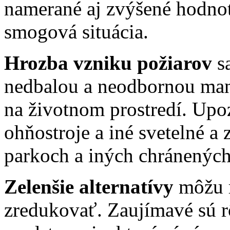
namerané aj zvýšené hodnot
smogová situácia.
Hrozba vzniku požiarov
s
nedbalou a neodbornou man
na životnom prostredí. Upo
ohňostroje a iné svetelné a
parkoch a iných chránenýc
Zelenšie alternatívy
môžu r
zredukovať. Zaujímavé sú r