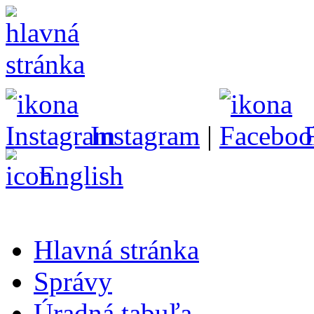
Instagram
|
English
Hlavná stránka
Správy
Úradná tabuľa