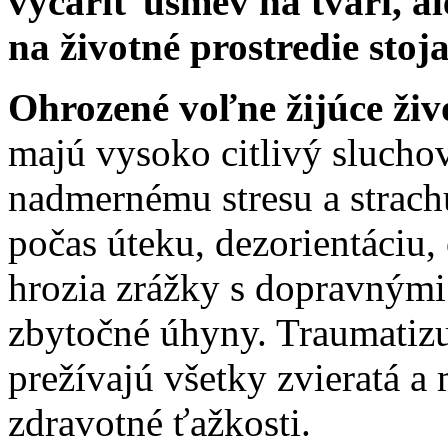
vyčariť úsmev na tvári, a
na životné prostredie stoja
Ohrozené voľne žijúce živo
majú vysoko citlivý sluchov
nadmernému stresu a strach
počas úteku, dezorientáciu, 
hrozia zrážky s dopravnými
zbytočné úhyny. Traumatiz
prežívajú všetky zvieratá 
zdravotné ťažkosti.