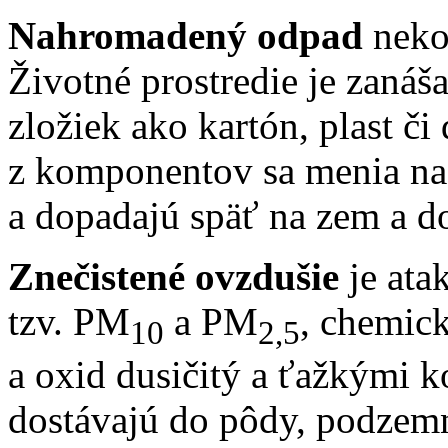
Nahromadený odpad
neko
Životné prostredie je zaná
zložiek ako kartón, plast či
z komponentov sa menia n
a dopadajú späť na zem a do
Znečistené ovzdušie
je ata
tzv. PM
a PM
, chemick
10
2,5
a oxid dusičitý a ťažkými k
dostávajú do pôdy, podzem