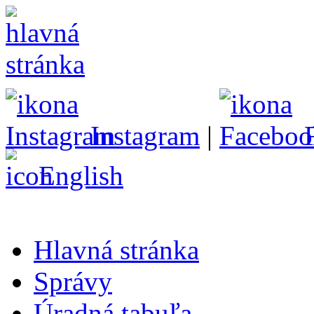
Instagram
|
English
Hlavná stránka
Správy
Úradná tabuľa