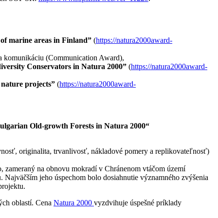
 of marine areas in Finland”
(
https://natura2000award-
 za komunikáciu (Communication Award),
iversity Conservators in Natura 2000”
(
https://natura2000award-
 nature projects”
(
https://natura2000award-
Bulgarian Old-growth Forests in Natura 2000“
nosť, originalita, trvanlivosť, nákladové pomery a replikovateľnosť)
nsko, zameraný na obnovu mokradí v Chránenom vtáčom území
mu. Najväčším jeho úspechom bolo dosiahnutie významného zvýšenia
rojektu.
ých oblastí. Cena
Natura 2000
vyzdvihuje úspešné príklady