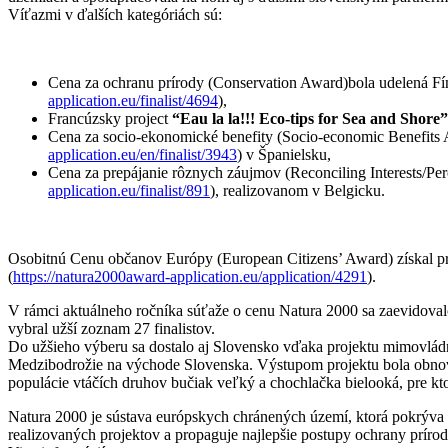
Víťazmi v ďalších kategóriách sú:
Cena za ochranu prírody (Conservation Award)bola udelená Fí
application.eu/finalist/4694
),
Francúzsky project
“Eau la la!!! Eco-tips for Sea and Shore”
Cena za socio-ekonomické benefity (Socio-economic Benefits 
application.eu/en/finalist/3943
) v Španielsku,
Cena za prepájanie rôznych záujmov (Reconciling Interests/Pe
application.eu/finalist/891
), realizovanom v Belgicku.
Osobitnú Cenu občanov Európy (European Citizens’ Award) získal pr
(
https://natura2000award-application.eu/application/4291
).
V rámci aktuálneho ročníka súťaže o cenu Natura 2000 sa zaevidovalo 8
vybral užší zoznam 27 finalistov.
Do užšieho výberu sa dostalo aj Slovensko vďaka projektu mimovlá
Medzibodrožie na východe Slovenska. Výstupom projektu bola obnov
populácie vtáčích druhov bučiak veľký a chochlačka bielooká, pre k
Natura 2000 je sústava európskych chránených území, ktorá pokrýva 
realizovaných projektov a propaguje najlepšie postupy ochrany príro