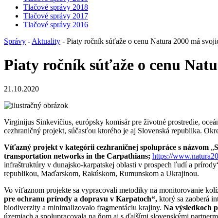
Tlačové správy 2018
Tlačové správy 2017
Tlačové správy 2016
Správy
-
Aktuality
- Piaty ročník súťaže o cenu Natura 2000 má svoji
Piaty ročník súťaže o cenu Natu
21.10.2020
Virginijus Sinkevičius, európsky komisár pre životné prostredie, oce
cezhraničný projekt, súčasťou ktorého je aj Slovenská republika. Okr
Víťazný projekt v kategórii cezhraničnej spolupráce s názvom
„
S
transportation networks in the Carpathians
;
https://www.natura20
infraštruktúry v dunajsko-karpatskej oblasti v prospech ľudí a prír
republikou, Maďarskom, Rakúskom, Rumunskom a Ukrajinou.
Vo víťaznom projekte sa vypracovali metodiky na monitorovanie kolí
pre ochranu prírody a dopravu v Karpatoch“,
ktorý sa zaoberá i
biodiverzity a minimalizovalo fragmentáciu krajiny.
Na výsledkoch p
územiach a spolupracovala na ňom aj s ďalšími slovenskými partnerm