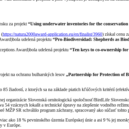
nsku za projekt
“Using underwater inventories for the conservation
(
https://natura2000award-application.eu/en/finalist/3960
) získal cenu
Award)bola udelená projektu
“Pro-Biodiversidad: Shepherds as Biod
rceptions Award)bola udelená projektu
“Ten keys to co-ownership for
ojekt na ochranu bulharských lesov
„Partnership for Protection of 
5 žiadostí, z ktorých sa na základe piatich kľúčových kritérií (efektív
dnej organizácie Slovenská ornitologická spoločnosť/BirdLife Slove
a 54 vzácnych lokalít a technické úpravy na zlepšenie vodného reži
toré MŽP SR schválilo program záchrany, spracovaný ako súčasť tohto p
viac ako 18 % pevninského územia Európskej únie a asi 9 % jej morsk
dy v Európe.