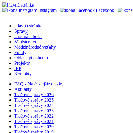
Instagram
|
Facebook
|
Hlavná stránka
Správy
Úradná tabuľa
Ministerstvo
Medzinárodné vzťahy
Fondy
Oblasti pôsobenia
Projekty
IEP
Kontakty
FAQ - Najčastejšie otázky
Aktuality
Tlačové správy 2026
Tlačové správy 2025
Tlačové správy 2024
Tlačové správy 2023
Tlačové správy 2022
Tlačové správy 2021
Tlačové správy 2020
Tlačové správy 2019