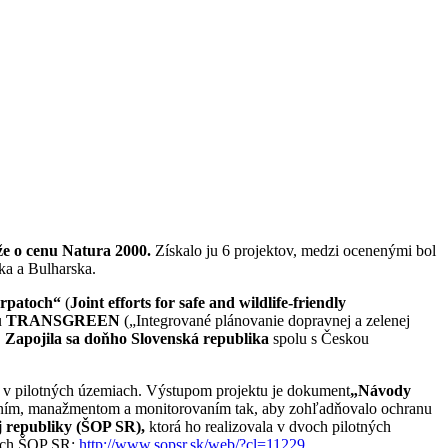
že o cenu Natura 2000.
Získalo ju 6 projektov, medzi ocenenými bol
ka a Bulharska.
Karpatoch“
(
Joint efforts for safe and wildlife-friendly
u
TRANSGREEN
(„Integrované plánovanie dopravnej a zelenej
.
Zapojila sa doňho Slovenská republika
spolu s Českou
ní v pilotných územiach. Výstupom projektu je dokument
„Návody
adením, manažmentom a monitorovaním tak, aby zohľadňovalo ochranu
j republiky (ŠOP SR),
ktorá ho realizovala v dvoch pilotných
nkach ŠOP SR:
http://www.sopsr.sk/web/?cl=11229
.