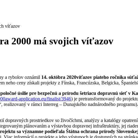
ch víťazov
ra 2000 má svojich víťazov
ány a rybolov oznámil
14. októbra 2020
víťazov piateho ročníka súťa
em neho ceny získali projekty z Fínska, Francúzska, Belgicka, Španiels
poločné úsilie pre bezpečnú a prírodu šetriacu dopravnú sieť v 
00award-application.eu/finalist/3946
) je pretransformovaný do projekt
ody“, realizovaný v rámci Interreg – Dunajského nadnárodného programu)
zií dopravných prostriedkov so živočíchmi, analýzy a katalógy opatre
ntegrovaným plánovaním a výstavbou dopravnej infraštruktúry, jej ri
rojektu sa významne podieľala Štátna ochrana prírody Slovenske
i. Viac informácií o projekte a jeho výstupoch je dostupných na strá