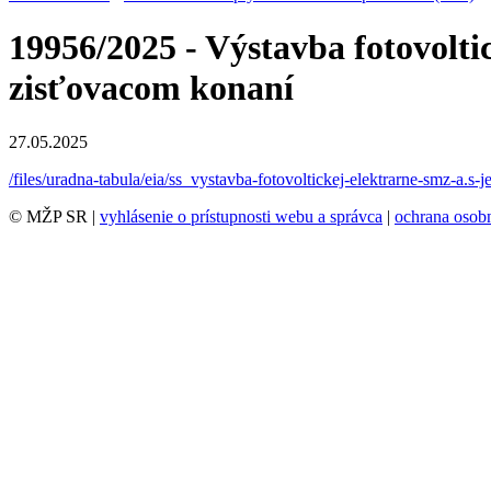
19956/2025 - Výstavba fotovoltic
zisťovacom konaní
27.05.2025
/files/uradna-tabula/eia/ss_vystavba-fotovoltickej-elektrarne-smz-a.s
© MŽP SR |
vyhlásenie o prístupnosti webu a správca
|
ochrana oso