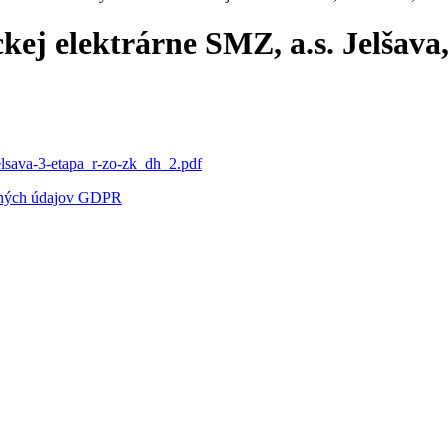
kej elektrárne SMZ, a.s. Jelšava
-jelsava-3-etapa_r-zo-zk_dh_2.pdf
bných údajov GDPR