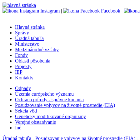
Instagram
|
Facebook
|
Hlavná stránka
Správy
Úradná tabuľa
Ministerstvo
Medzinárodné vzťahy
Fondy
Oblasti pôsobenia
Projekty
IEP
Kontakty
Odpady
Územia európskeho významu
Ochrana prírody - správne konania
Posudzovanie vplyvov na životné prostredie (EIA)
Sekcia vôd
Geneticky modifikované organizmy
Verejné obstarávanie
Iné
Úradná tabuľa
-
Posudzovanie vplyvov na životné prostredie (EIA)
- 