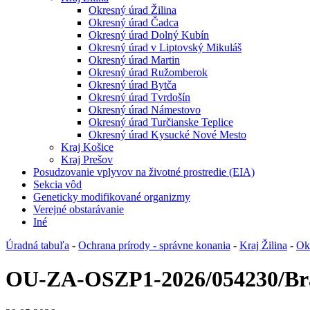
Okresný úrad Žilina
Okresný úrad Čadca
Okresný úrad Dolný Kubín
Okresný úrad v Liptovský Mikuláš
Okresný úrad Martin
Okresný úrad Ružomberok
Okresný úrad Bytča
Okresný úrad Tvrdošín
Okresný úrad Námestovo
Okresný úrad Turčianske Teplice
Okresný úrad Kysucké Nové Mesto
Kraj Košice
Kraj Prešov
Posudzovanie vplyvov na životné prostredie (EIA)
Sekcia vôd
Geneticky modifikované organizmy
Verejné obstarávanie
Iné
Úradná tabuľa
-
Ochrana prírody - správne konania
-
Kraj Žilina
-
Ok
OU-ZA-OSZP1-2026/054230/Br