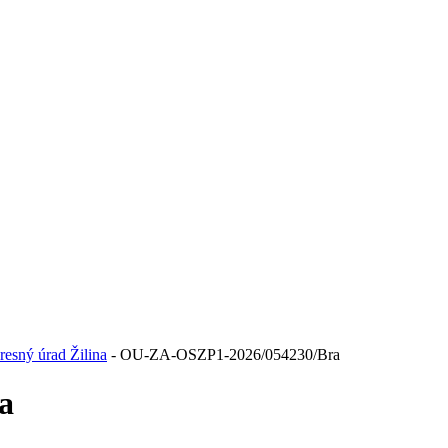
resný úrad Žilina
- OU-ZA-OSZP1-2026/054230/Bra
a